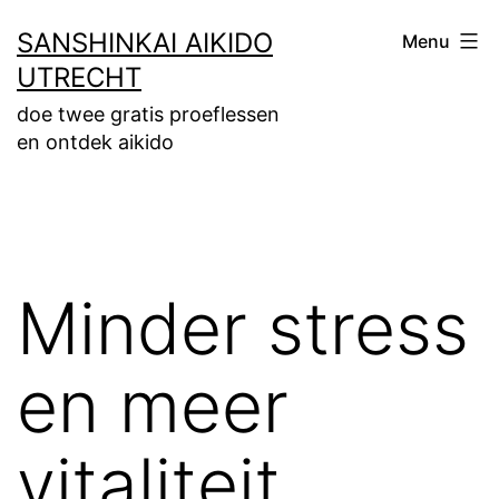
Ga
SANSHINKAI AIKIDO
Menu
naar
UTRECHT
de
doe twee gratis proeflessen
inhoud
en ontdek aikido
Minder stress
en meer
vitaliteit